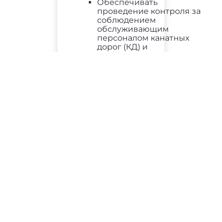
Обеспечивать
проведение контроля за
соблюдением
обслуживающим
персоналом канатных
дорог (КД) и
обслуживающим
персоналом подъемных
сооружений требований
промышленной
безопасности
Проводить комплексные
и целевые проверки
состояния
промышленной
безопасности на КД и
подъемных сооружениях
учреждения
Выявлять опасные
факторы на КД при
эксплуатации подъемных
сооружений
Организовывать работу
по подготовке
проведения экспертизы