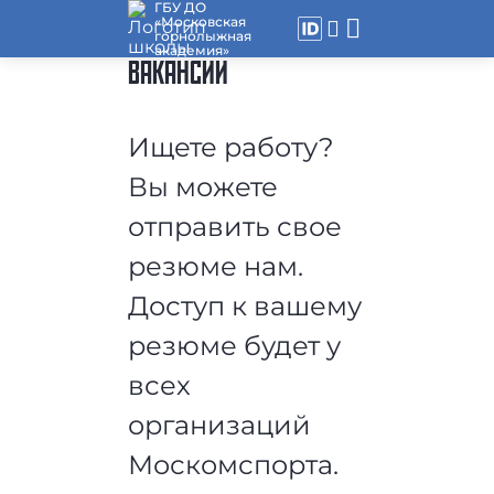
ГБУ ДО
«Московская
горнолыжная
академия»
ВАКАНСИИ
Ищете работу?
Вы можете
отправить свое
резюме нам.
Доступ к вашему
резюме будет у
всех
организаций
Москомспорта.