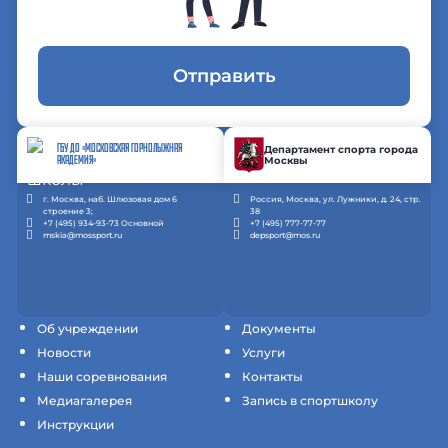
Отправить
ГБУ ДО «МОСКОВСКАЯ ГОРНОЛЫЖНАЯ
Департамент спорта города
Москвы
АКАДЕМИЯ»
г. Москва, наб. Шлюзовая дом 6
Россия, Москва, ул. Лужники, д. 24, стр.
строение 3;
38
+7 (495) 934-93-73 Основной
+7 (495) 777-77-77
mskia@mossport.ru
depsport@mos.ru
Об учреждении
Документы
Новости
Услуги
Наши соревнования
Контакты
Медиагалерея
Запись в спортшколу
Инструкции