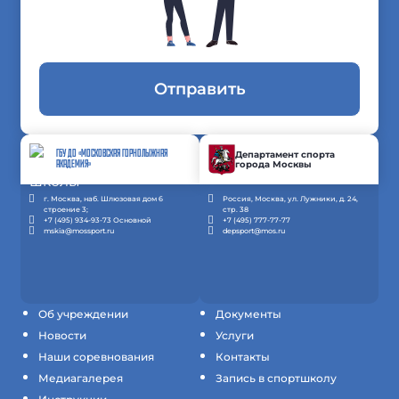
Отправить
ГБУ ДО «МОСКОВСКАЯ ГОРНОЛЫЖНАЯ
Департамент спорта
города Москвы
АКАДЕМИЯ»
г. Москва, наб. Шлюзовая дом 6
Россия, Москва, ул. Лужники, д. 24,
строение 3;
стр. 38
+7 (495) 934-93-73 Основной
+7 (495) 777-77-77
mskia@mossport.ru
depsport@mos.ru
Об учреждении
Документы
Новости
Услуги
Наши соревнования
Контакты
Медиагалерея
Запись в спортшколу