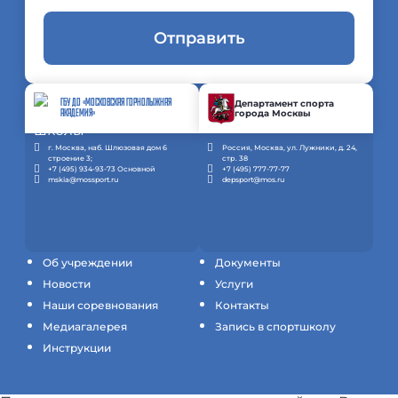
Отправить
ГБУ ДО «МОСКОВСКАЯ ГОРНОЛЫЖНАЯ
Департамент спорта
города Москвы
АКАДЕМИЯ»
г. Москва, наб. Шлюзовая дом 6
Россия, Москва, ул. Лужники, д. 24,
строение 3;
стр. 38
+7 (495) 934-93-73 Основной
+7 (495) 777-77-77
mskia@mossport.ru
depsport@mos.ru
Об учреждении
Документы
Новости
Услуги
Наши соревнования
Контакты
Медиагалерея
Запись в спортшколу
Инструкции