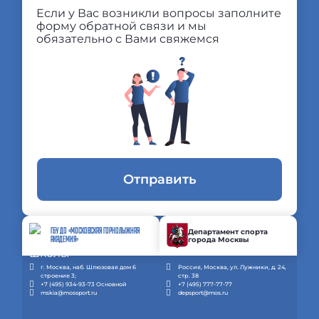
Если у Вас возникли вопросы заполните
форму обратной связи и мы
обязательно с Вами свяжемся
Отправить
ГБУ ДО «МОСКОВСКАЯ ГОРНОЛЫЖНАЯ
Департамент спорта
города Москвы
АКАДЕМИЯ»
г. Москва, наб. Шлюзовая дом 6
Россия, Москва, ул. Лужники, д. 24,
строение 3;
стр. 38
+7 (495) 934-93-73 Основной
+7 (495) 777-77-77
mskia@mossport.ru
depsport@mos.ru