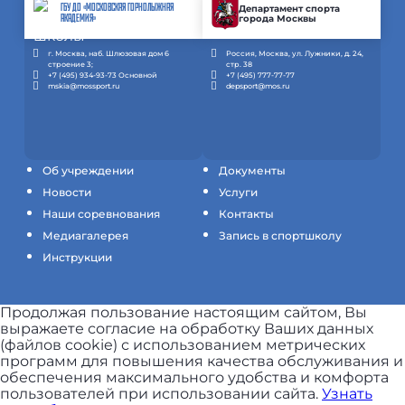
ГБУ ДО «МОСКОВСКАЯ ГОРНОЛЫЖНАЯ
Департамент спорта
города Москвы
АКАДЕМИЯ»
г. Москва, наб. Шлюзовая дом 6
Россия, Москва, ул. Лужники, д. 24,
строение 3;
стр. 38
+7 (495) 934-93-73 Основной
+7 (495) 777-77-77
mskia@mossport.ru
depsport@mos.ru
Об учреждении
Документы
Новости
Услуги
Наши соревнования
Контакты
Медиагалерея
Запись в спортшколу
Инструкции
Продолжая пользование настоящим сайтом, Вы
выражаете согласие на обработку Ваших данных
(файлов cookie) с использованием метрических
программ для повышения качества обслуживания и
обеспечения максимального удобства и комфорта
пользователей при использовании сайта.
Узнать