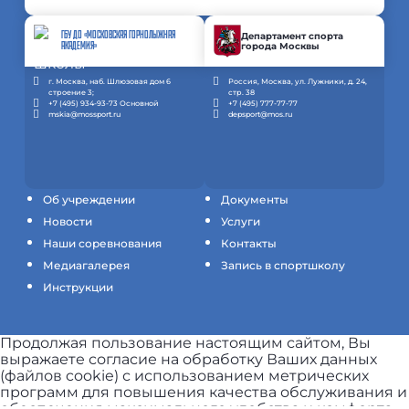
ГБУ ДО «МОСКОВСКАЯ ГОРНОЛЫЖНАЯ
Департамент спорта
города Москвы
АКАДЕМИЯ»
г. Москва, наб. Шлюзовая дом 6
Россия, Москва, ул. Лужники, д. 24,
строение 3;
стр. 38
+7 (495) 934-93-73 Основной
+7 (495) 777-77-77
mskia@mossport.ru
depsport@mos.ru
Об учреждении
Документы
Новости
Услуги
Наши соревнования
Контакты
Медиагалерея
Запись в спортшколу
Инструкции
Продолжая пользование настоящим сайтом, Вы
выражаете согласие на обработку Ваших данных
(файлов cookie) с использованием метрических
программ для повышения качества обслуживания и
обеспечения максимального удобства и комфорта