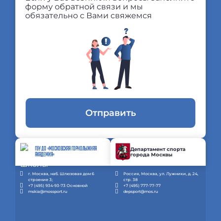
форму обратной связи и мы
обязательно с Вами свяжемся
Отправить
ГБУ ДО «МОСКОВСКАЯ ГОРНОЛЫЖНАЯ
Департамент спорта
города Москвы
АКАДЕМИЯ»
г. Москва, наб. Шлюзовая дом 6
Россия, Москва, ул. Лужники, д. 24,
строение 3;
стр. 38
+7 (495) 934-93-73 Основной
+7 (495) 777-77-77
mskia@mossport.ru
depsport@mos.ru