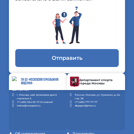
Отправить
ГБУ ДО «МОСКОВСКАЯ ГОРНОЛЫЖНАЯ
Департамент спорта
города Москвы
АКАДЕМИЯ»
г. Москва, наб. Шлюзовая дом 6
Россия, Москва, ул. Лужники, д. 24,
строение 3;
стр. 38
+7 (495) 934-93-73 Основной
+7 (495) 777-77-77
mskia@mossport.ru
depsport@mos.ru
Об учреждении
Документы