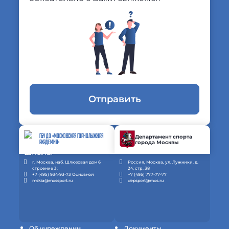
Отправить
ГБУ ДО «МОСКОВСКАЯ ГОРНОЛЫЖНАЯ
Департамент спорта
города Москвы
АКАДЕМИЯ»
г. Москва, наб. Шлюзовая дом 6
Россия, Москва, ул. Лужники, д.
строение 3;
24, стр. 38
+7 (495) 934-93-73 Основной
+7 (495) 777-77-77
mskia@mossport.ru
depsport@mos.ru
Об учреждении
Документы