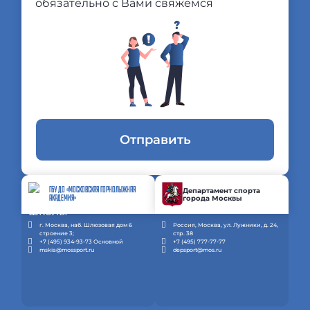
обязательно с Вами свяжемся
Отправить
ГБУ ДО «МОСКОВСКАЯ ГОРНОЛЫЖНАЯ
Департамент спорта
города Москвы
АКАДЕМИЯ»
г. Москва, наб. Шлюзовая дом 6
Россия, Москва, ул. Лужники, д. 24,
строение 3;
стр. 38
+7 (495) 934-93-73 Основной
+7 (495) 777-77-77
mskia@mossport.ru
depsport@mos.ru