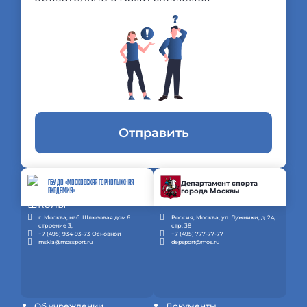
Отправить
ГБУ ДО «МОСКОВСКАЯ ГОРНОЛЫЖНАЯ
Департамент спорта
города Москвы
АКАДЕМИЯ»
г. Москва, наб. Шлюзовая дом 6
Россия, Москва, ул. Лужники, д. 24,
строение 3;
стр. 38
+7 (495) 934-93-73 Основной
+7 (495) 777-77-77
mskia@mossport.ru
depsport@mos.ru
Об учреждении
Документы