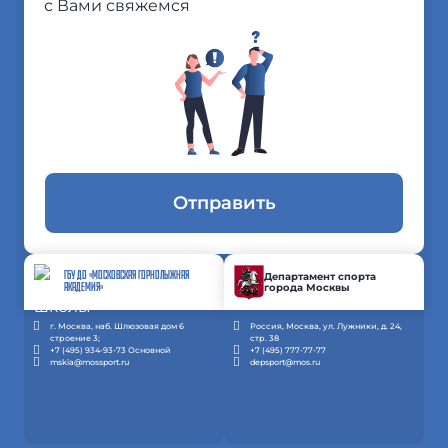
с Вами свяжемся
Отправить
ГБУ ДО «МОСКОВСКАЯ ГОРНОЛЫЖНАЯ
Департамент спорта
города Москвы
АКАДЕМИЯ»
г. Москва, наб. Шлюзовая дом 6
Россия, Москва, ул. Лужники, д. 24,
строение 3;
стр. 38
+7 (495) 934-93-73 Основной
+7 (495) 777-77-77
mskia@mossport.ru
depsport@mos.ru