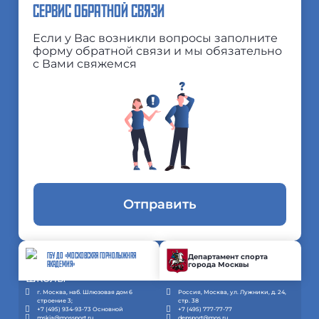
СЕРВИС ОБРАТНОЙ СВЯЗИ
Если у Вас возникли вопросы заполните
форму обратной связи и мы обязательно
с Вами свяжемся
Отправить
ГБУ ДО «МОСКОВСКАЯ ГОРНОЛЫЖНАЯ
Департамент спорта
города Москвы
АКАДЕМИЯ»
г. Москва, наб. Шлюзовая дом 6
Россия, Москва, ул. Лужники, д. 24,
строение 3;
стр. 38
+7 (495) 934-93-73 Основной
+7 (495) 777-77-77
mskia@mossport.ru
depsport@mos.ru