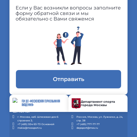
Если у Вас возникли вопросы заполните
форму обратной связи и мы
обязательно с Вами свяжемся
Отправить
ГБУ ДО «МОСКОВСКАЯ ГОРНОЛЫЖНАЯ
Департамент спорта
города Москвы
АКАДЕМИЯ»
г. Москва, наб. Шлюзовая дом 6
Россия, Москва, ул. Лужники, д. 24,
строение 3;
стр. 38
+7 (495) 934-93-73 Основной
+7 (495) 777-77-77
mskia@mossport.ru
depsport@mos.ru