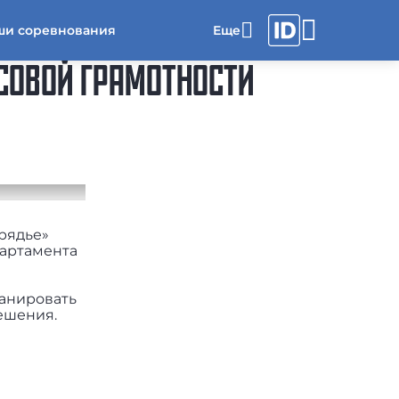
ши соревнования
НСОВОЙ ГРАМОТНОСТИ
арядье»
партамента
ланировать
ешения.