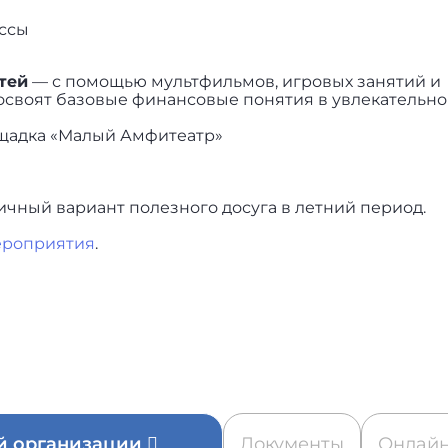
ассы
тей
— с помощью мультфильмов, игровых занятий и
освоят базовые финансовые понятия в увлекательно
ощадка «Малый Амфитеатр»
чный вариант полезного досуга в летний период.
ероприятия
.
ой организации
Документы
Онлайн