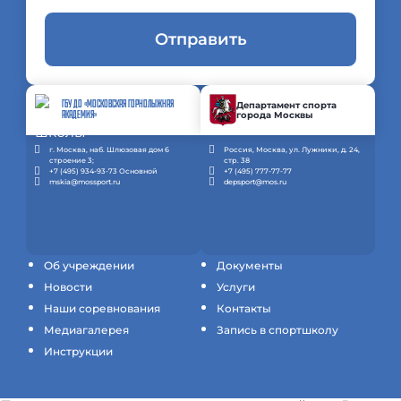
Отправить
ГБУ ДО «МОСКОВСКАЯ ГОРНОЛЫЖНАЯ
Департамент спорта
города Москвы
АКАДЕМИЯ»
г. Москва, наб. Шлюзовая дом 6
Россия, Москва, ул. Лужники, д. 24,
строение 3;
стр. 38
+7 (495) 934-93-73 Основной
+7 (495) 777-77-77
mskia@mossport.ru
depsport@mos.ru
Об учреждении
Документы
Новости
Услуги
Наши соревнования
Контакты
Медиагалерея
Запись в спортшколу
Инструкции