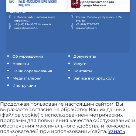
ГБУ ДО «МОСКОВСКАЯ ГОРНОЛЫЖНАЯ
Департамент спорта
города Москвы
АКАДЕМИЯ»
г. Москва, наб. Шлюзовая дом 6
Россия, Москва, ул. Лужники, д. 24,
строение 3;
стр. 38
+7 (495) 934-93-73 Основной
+7 (495) 777-77-77
mskia@mossport.ru
depsport@mos.ru
Об учреждении
Документы
Новости
Услуги
Наши соревнования
Контакты
Медиагалерея
Запись в спортшколу
Инструкции
Продолжая пользование настоящим сайтом, Вы
выражаете согласие на обработку Ваших данных
(файлов cookie) с использованием метрических
программ для повышения качества обслуживания и
обеспечения максимального удобства и комфорта
пользователей при использовании сайта.
Узнать