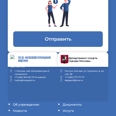
Отправить
ГБУ ДО «МОСКОВСКАЯ ГОРНОЛЫЖНАЯ
Департамент спорта
города Москвы
АКАДЕМИЯ»
г. Москва, наб. Шлюзовая дом 6
Россия, Москва, ул. Лужники, д. 24,
строение 3;
стр. 38
+7 (495) 934-93-73 Основной
+7 (495) 777-77-77
mskia@mossport.ru
depsport@mos.ru
Об учреждении
Документы
Новости
Услуги