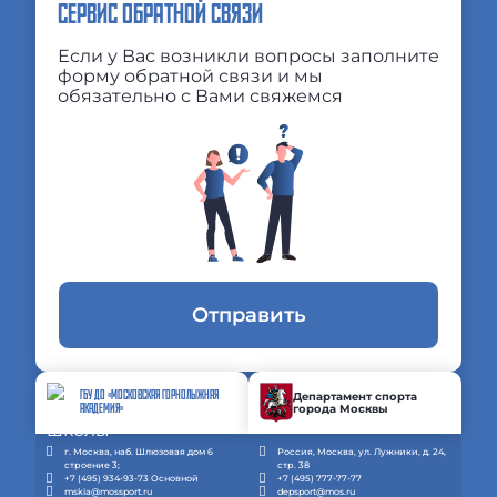
СЕРВИС ОБРАТНОЙ СВЯЗИ
Если у Вас возникли вопросы заполните
форму обратной связи и мы
обязательно с Вами свяжемся
Отправить
ГБУ ДО «МОСКОВСКАЯ ГОРНОЛЫЖНАЯ
Департамент спорта
города Москвы
АКАДЕМИЯ»
г. Москва, наб. Шлюзовая дом 6
Россия, Москва, ул. Лужники, д. 24,
строение 3;
стр. 38
+7 (495) 934-93-73 Основной
+7 (495) 777-77-77
mskia@mossport.ru
depsport@mos.ru