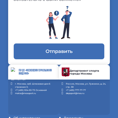
Отправить
ГБУ ДО «МОСКОВСКАЯ ГОРНОЛЫЖНАЯ
Департамент спорта
города Москвы
АКАДЕМИЯ»
г. Москва, наб. Шлюзовая дом 6
Россия, Москва, ул. Лужники, д. 24,
строение 3;
стр. 38
+7 (495) 934-93-73 Основной
+7 (495) 777-77-77
mskia@mossport.ru
depsport@mos.ru
Об учреждении
Документы