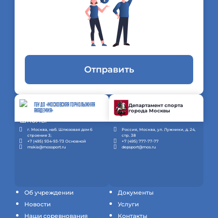
Отправить
ГБУ ДО «МОСКОВСКАЯ ГОРНОЛЫЖНАЯ
Департамент спорта
города Москвы
АКАДЕМИЯ»
г. Москва, наб. Шлюзовая дом 6
Россия, Москва, ул. Лужники, д. 24,
строение 3;
стр. 38
+7 (495) 934-93-73 Основной
+7 (495) 777-77-77
mskia@mossport.ru
depsport@mos.ru
Об учреждении
Документы
Новости
Услуги
Наши соревнования
Контакты