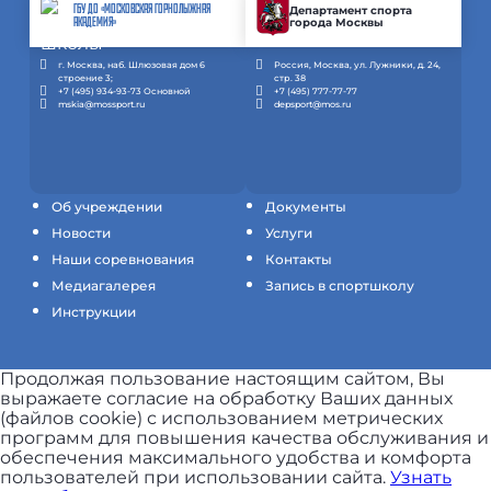
ГБУ ДО «МОСКОВСКАЯ ГОРНОЛЫЖНАЯ
Департамент спорта
города Москвы
АКАДЕМИЯ»
г. Москва, наб. Шлюзовая дом 6
Россия, Москва, ул. Лужники, д. 24,
строение 3;
стр. 38
+7 (495) 934-93-73 Основной
+7 (495) 777-77-77
mskia@mossport.ru
depsport@mos.ru
Об учреждении
Документы
Новости
Услуги
Наши соревнования
Контакты
Медиагалерея
Запись в спортшколу
Инструкции
Продолжая пользование настоящим сайтом, Вы
выражаете согласие на обработку Ваших данных
(файлов cookie) с использованием метрических
программ для повышения качества обслуживания и
обеспечения максимального удобства и комфорта
пользователей при использовании сайта.
Узнать