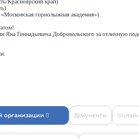
сть/Красноярский край)
ть)
О «Московская горнолыжная академия»)
атом!
ии Яна Геннадьевича Добровольского за отличную под
и.
ой организации
Документы
Онлайн