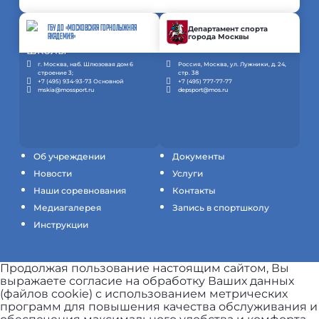
ГБУ ДО «МОСКОВСКАЯ ГОРНОЛЫЖНАЯ
Департамент спорта
города Москвы
АКАДЕМИЯ»
г. Москва, наб. Шлюзовая дом 6
Россия, Москва, ул. Лужники, д. 24,
строение 3;
стр. 38
+7 (495) 934-93-73 Основной
+7 (495) 777-77-77
mskia@mossport.ru
depsport@mos.ru
Об учреждении
Документы
Новости
Услуги
Наши соревнования
Контакты
Медиагалерея
Запись в спортшколу
Инструкции
Продолжая пользование настоящим сайтом, Вы
выражаете согласие на обработку Ваших данных
(файлов cookie) с использованием метрических
программ для повышения качества обслуживания и