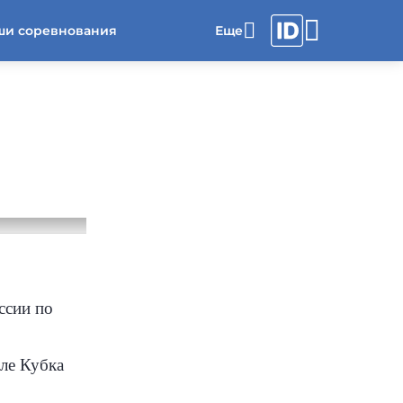
ши соревнования
ссии по
ле Кубка