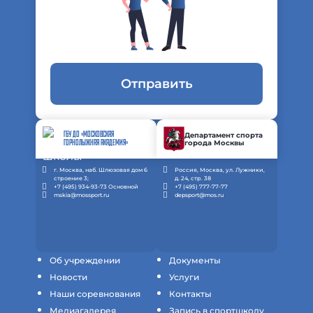
Отправить
ГБУ ДО «МОСКОВСКАЯ
Департамент спорта
города Москвы
ГОРНОЛЫЖНАЯ АКАДЕМИЯ»
г. Москва, наб. Шлюзовая дом 6
Россия, Москва, ул. Лужники,
строение 3;
д. 24, стр. 38
+7 (495) 934-93-73 Основной
+7 (495) 777-77-77
mskia@mossport.ru
depsport@mos.ru
Об учреждении
Документы
Новости
Услуги
Наши соревнования
Контакты
Медиагалерея
Запись в спортшколу