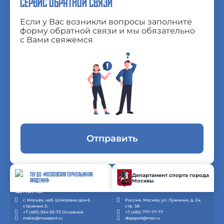
СЕРВИС ОБРАТНОЙ СВЯЗИ
Если у Вас возникли вопросы заполните
форму обратной связи и мы обязательно
с Вами свяжемся
Отправить
ГБУ ДО «МОСКОВСКАЯ ГОРНОЛЫЖНАЯ
Департамент спорта города
Москвы
АКАДЕМИЯ»
г. Москва, наб. Шлюзовая дом 6
Россия, Москва, ул. Лужники, д. 24,
строение 3;
стр. 38
+7 (495) 934-93-73 Основной
+7 (495) 777-77-77
mskia@mossport.ru
depsport@mos.ru