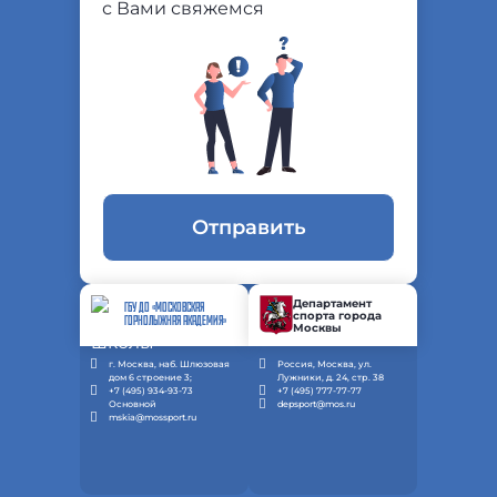
с Вами свяжемся
Отправить
Департамент
ГБУ ДО «МОСКОВСКАЯ
спорта города
ГОРНОЛЫЖНАЯ АКАДЕМИЯ»
Москвы
г. Москва, наб. Шлюзовая
Россия, Москва, ул.
дом 6 строение 3;
Лужники, д. 24, стр. 38
+7 (495) 934-93-73
+7 (495) 777-77-77
Основной
depsport@mos.ru
mskia@mossport.ru