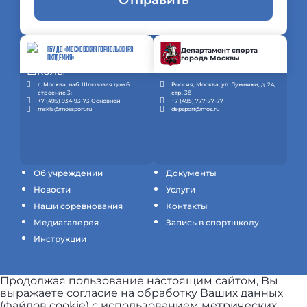
Отправить
ГБУ ДО «МОСКОВСКАЯ ГОРНОЛЫЖНАЯ
Департамент спорта
города Москвы
АКАДЕМИЯ»
г. Москва, наб. Шлюзовая дом 6
Россия, Москва, ул. Лужники, д. 24,
строение 3;
стр. 38
+7 (495) 934-93-73 Основной
+7 (495) 777-77-77
mskia@mossport.ru
depsport@mos.ru
Об учреждении
Документы
Новости
Услуги
Наши соревнования
Контакты
Медиагалерея
Запись в спортшколу
Инструкции
Продолжая пользование настоящим сайтом, Вы
выражаете согласие на обработку Ваших данных
(файлов cookie) с использованием метрических