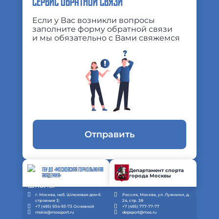
СЕРВИС ОБРАТНОЙ СВЯЗИ
Если у Вас возникли вопросы
заполните форму обратной связи
и мы обязательно с Вами свяжемся
Отправить
ГБУ ДО «МОСКОВСКАЯ ГОРНОЛЫЖНАЯ
Департамент спорта
города Москвы
АКАДЕМИЯ»
г. Москва, наб. Шлюзовая дом 6
Россия, Москва, ул. Лужники, д.
строение 3;
24, стр. 38
+7 (495) 934-93-73 Основной
+7 (495) 777-77-77
mskia@mossport.ru
depsport@mos.ru