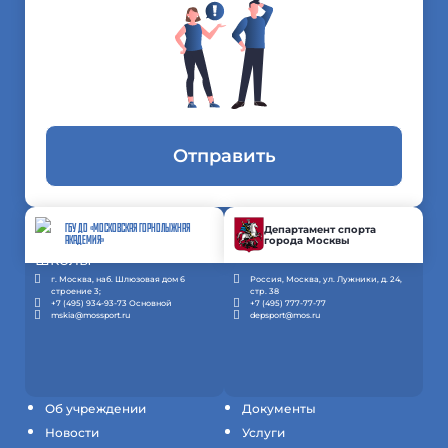
Отправить
ГБУ ДО «МОСКОВСКАЯ ГОРНОЛЫЖНАЯ
Департамент спорта
города Москвы
АКАДЕМИЯ»
г. Москва, наб. Шлюзовая дом 6
Россия, Москва, ул. Лужники, д. 24,
строение 3;
стр. 38
+7 (495) 934-93-73 Основной
+7 (495) 777-77-77
mskia@mossport.ru
depsport@mos.ru
Об учреждении
Документы
Новости
Услуги